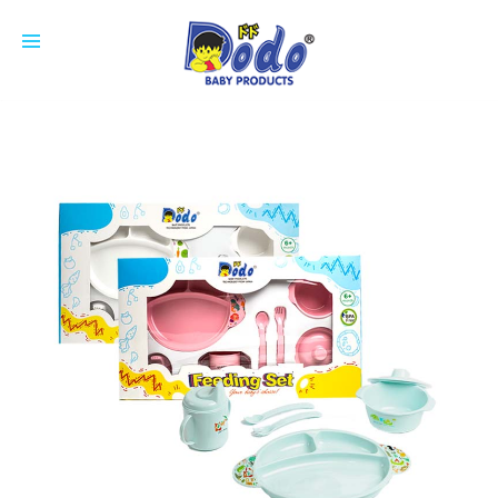
HOME
PRODUCTS
FEEDING BOTTLE
CUP
SOOTHER
NIPPLE
COTTON BUDS
ACCESSORIES
BREAST PAD
ABOUT US