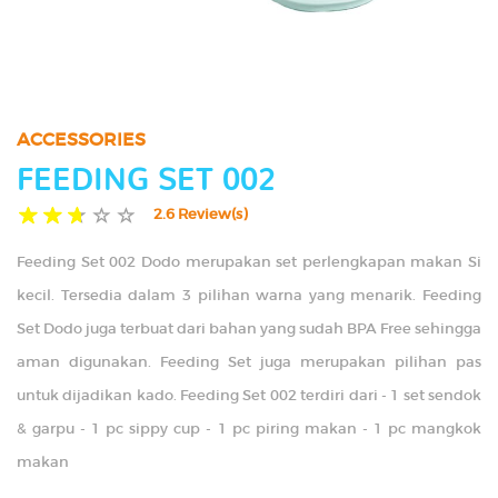
TIPS
GALLERY
ACCESSORIES
CONTACT US
FEEDING SET 002
2.6 Review(s)
Feeding Set 002 Dodo merupakan set perlengkapan makan Si
kecil. Tersedia dalam 3 pilihan warna yang menarik. Feeding
Set Dodo juga terbuat dari bahan yang sudah BPA Free sehingga
aman digunakan. Feeding Set juga merupakan pilihan pas
untuk dijadikan kado. Feeding Set 002 terdiri dari - 1 set sendok
& garpu - 1 pc sippy cup - 1 pc piring makan - 1 pc mangkok
makan