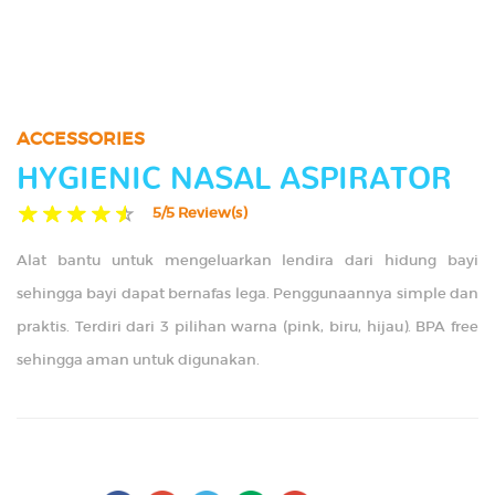
TIPS
GALLERY
ACCESSORIES
CONTACT US
HYGIENIC NASAL ASPIRATOR
5/5 Review(s)
Alat bantu untuk mengeluarkan lendira dari hidung bayi
sehingga bayi dapat bernafas lega. Penggunaannya simple dan
praktis. Terdiri dari 3 pilihan warna (pink, biru, hijau). BPA free
sehingga aman untuk digunakan.