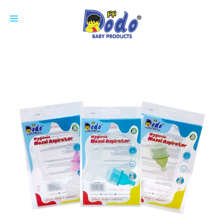
HOME
PRODUCTS
FEEDING BOTTLE
CUP
SOOTHER
NIPPLE
COTTON BUDS
ACCESSORIES
BREAST PAD
ABOUT US