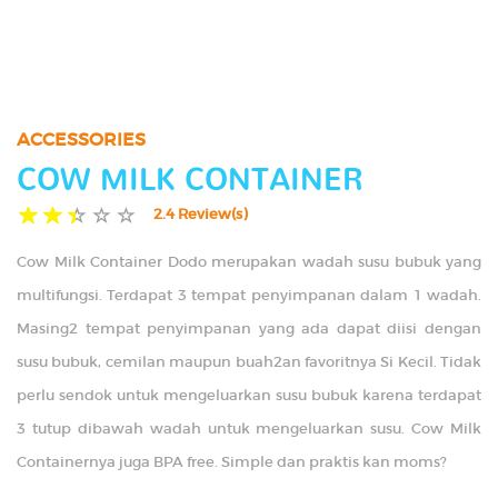
TIPS
GALLERY
ACCESSORIES
CONTACT US
COW MILK CONTAINER
2.4 Review(s)
Cow Milk Container Dodo merupakan wadah susu bubuk yang
multifungsi. Terdapat 3 tempat penyimpanan dalam 1 wadah.
Masing2 tempat penyimpanan yang ada dapat diisi dengan
susu bubuk, cemilan maupun buah2an favoritnya Si Kecil. Tidak
perlu sendok untuk mengeluarkan susu bubuk karena terdapat
3 tutup dibawah wadah untuk mengeluarkan susu. Cow Milk
Containernya juga BPA free. Simple dan praktis kan moms?