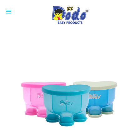
HOME
PRODUCTS
FEEDING BOTTLE
CUP
SOOTHER
NIPPLE
COTTON BUDS
ACCESSORIES
BREAST PAD
ABOUT US