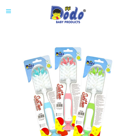
HOME
PRODUCTS
FEEDING BOTTLE
CUP
SOOTHER
NIPPLE
COTTON BUDS
ACCESSORIES
BREAST PAD
ABOUT US