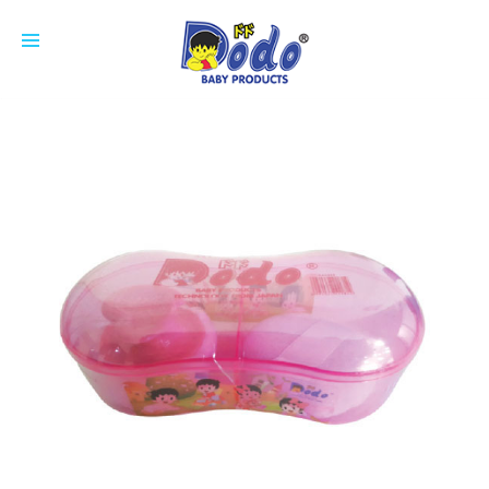
HOME
PRODUCTS
FEEDING BOTTLE
CUP
SOOTHER
NIPPLE
COTTON BUDS
ACCESSORIES
BREAST PAD
ABOUT US