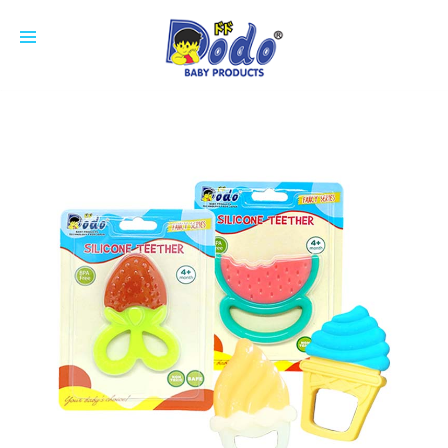
HOME
PRODUCTS
FEEDING BOTTLE
CUP
SOOTHER
NIPPLE
COTTON BUDS
ACCESSORIES
BREAST PAD
ABOUT US