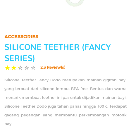
TIPS
GALLERY
ACCESSORIES
CONTACT US
SILICONE TEETHER (FANCY
SERIES)
2.3 Review(s)
Silicone Teether Fancy Dodo merupakan mainan gigitan bayi
yang terbuat dari silicone lembut BPA free. Bentuk dan warna
menarik membuat teether ini pas untuk dijadikan mainan bayi.
Silicone Teether Dodo juga tahan panas hingga 100 c. Terdapat
gagang pegangan yang membantu perkembangan motorik
bayi.