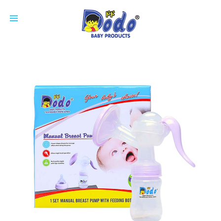
HOME
PRODUCTS
FEEDING BOTTLE
CUP
SOOTHER
NIPPLE
COTTON BUDS
ACCESSORIES
BREAST PAD
ABOUT US