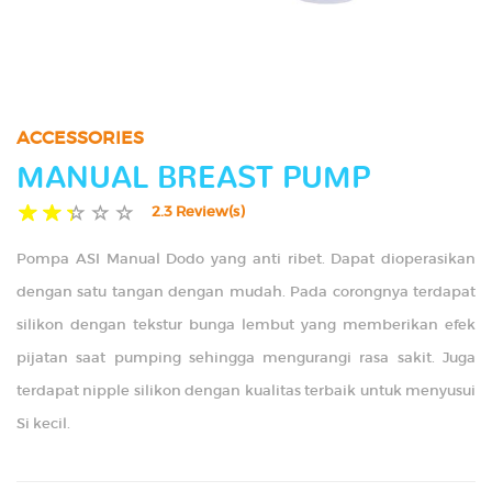
TIPS
GALLERY
ACCESSORIES
CONTACT US
MANUAL BREAST PUMP
2.3 Review(s)
Pompa ASI Manual Dodo yang anti ribet. Dapat dioperasikan
dengan satu tangan dengan mudah. Pada corongnya terdapat
silikon dengan tekstur bunga lembut yang memberikan efek
pijatan saat pumping sehingga mengurangi rasa sakit. Juga
terdapat nipple silikon dengan kualitas terbaik untuk menyusui
Si kecil.